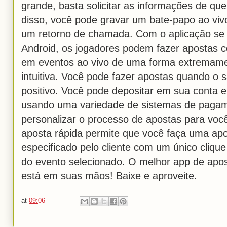
grande, basta solicitar as informações de qu
disso, você pode gravar um bate-papo ao vivo
um retorno de chamada. Com o aplicação se
Android, os jogadores podem fazer apostas 
em eventos ao vivo de uma forma extremame
intuitiva. Você pode fazer apostas quando o s
positivo. Você pode depositar em sua conta 
usando uma variedade de sistemas de pagam
personalizar o processo de apostas para voc
aposta rápida permite que você faça uma ap
especificado pelo cliente com um único clique
do evento selecionado. O melhor app de apos
está em suas mãos! Baixe e aproveite.
at
09:06