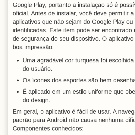
Google Play, portanto a instalação só é possív
oficial. Antes de instalar, você deve permitir 
aplicativos que não sejam do Google Play ou
identificadas. Este item pode ser encontrado
de segurança do seu dispositivo. O aplicativ
boa impressão:
Uma agradável cor turquesa foi escolhida 
do usuário.
Os ícones dos esportes são bem desenh
É aplicado em um estilo uniforme que ob
do design.
Em geral, o aplicativo é fácil de usar. A nave
padrão para Android não causa nenhuma difi
Componentes conhecidos: