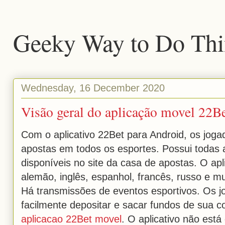
Geeky Way to Do Thi
Wednesday, 16 December 2020
Visão geral do aplicação movel 22B
Com o aplicativo 22Bet para Android, os jog
apostas em todos os esportes. Possui todas 
disponíveis no site da casa de apostas. O apli
alemão, inglês, espanhol, francês, russo e mu
Há transmissões de eventos esportivos. Os 
facilmente depositar e sacar fundos de sua c
aplicacao 22Bet movel
. O aplicativo não está